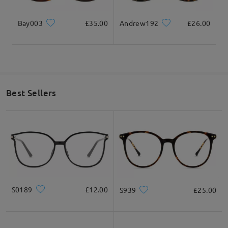
Product Description
Bay003
£35.00
Andrew192
£26.00
Best Sellers
S0189
£12.00
S939
£25.00