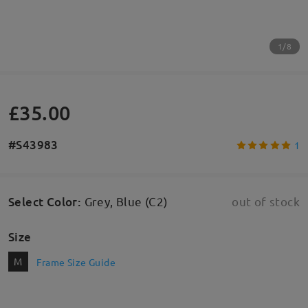
1/8
£35.00
#S43983
1
Select Color
:
Grey, Blue (C2)
out of stock
Size
M
Frame Size Guide