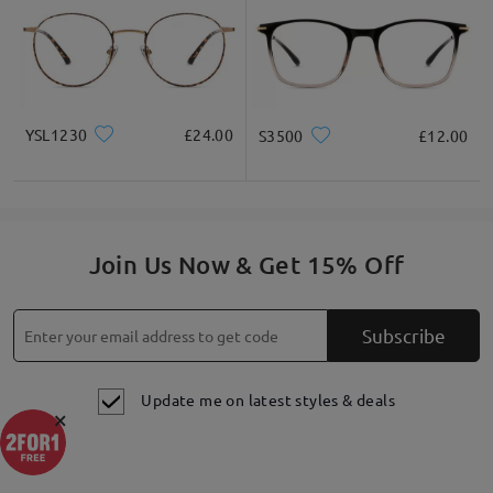
Highlight Specifics
YSL1230
£24.00
S3500
£12.00
Join Us Now & Get 15% Off
Subscribe
Update me on latest styles & deals
×