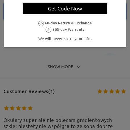
Get Code Now
60-day Return & Exchange
365-day Warranty
We will never share your info.
Model Information
SHOW MORE
Customer Reviews(1)
Okulary super ale nie polecam gradientowych
szkieł niestety nie współgra to ze soba dobrze