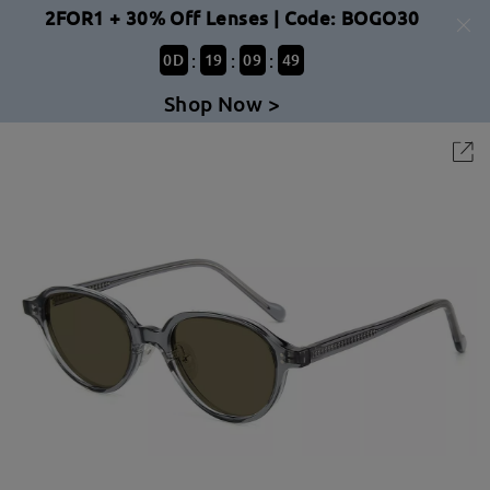
2FOR1 + 30% Off Lenses | Code: BOGO30
:
:
:
0
D
19
09
48
Shop Now >