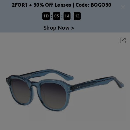
2FOR1 + 30% Off Lenses | Code: BOGO30
:
:
:
1
D
05
14
12
Shop Now >