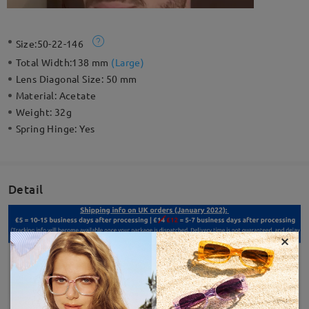
Size:
50-22-146
Total Width:
138 mm
(
Large
)
Lens Diagonal Size:
50 mm
Material:
Acetate
Weight:
32g
Spring Hinge:
Yes
Detail
×