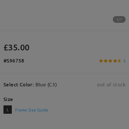
1/7
£35.00
#S96758
3
Select Color
:
Blue (C3)
out of stock
Size
L
Frame Size Guide