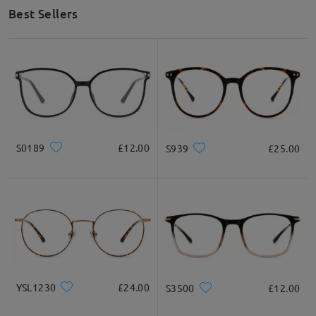
Best Sellers
S0189
£12.00
S939
£25.00
YSL1230
£24.00
S3500
£12.00